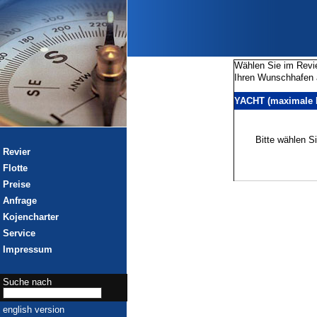
Wählen Sie im Revi
Ihren Wunschhafen
YACHT (maximale 
Bitte wählen S
Revier
Flotte
Preise
Anfrage
Kojencharter
Service
Impressum
Suche nach
english version